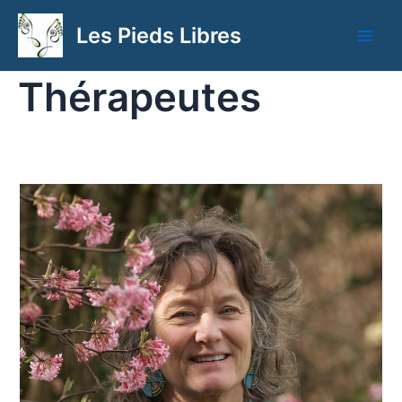
Aller
Les Pieds Libres
au
Main
contenu
Thérapeutes
Men